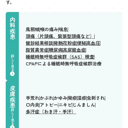
す。
内科疾患
風邪
咳
喉の痛み
喘息
頭痛（片頭痛、緊張型頭痛など）
健診結果相談
発熱
花粉症
便秘
高血圧
脂質異常症
糖尿病
高尿酸血症
睡眠時無呼吸症候群（SAS）検査
詳しく見る
CPAPによる睡眠時無呼吸症候群治療
皮膚疾患
手荒れ
かぶれ
かゆみ
発疹
湿疹
虫刺され
口内炎
アトピー
ニキビ
じんましん
詳しく見る
多汗症（わき汗・手汗）